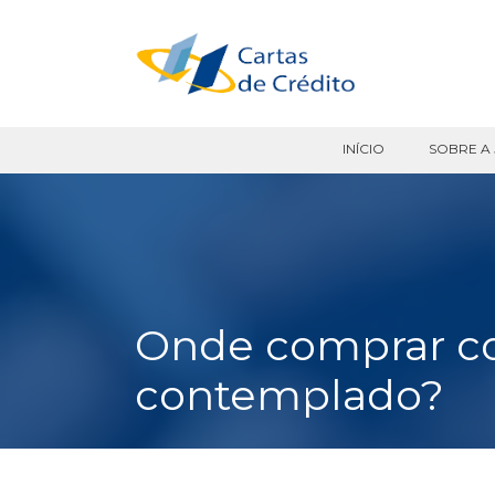
Pular
para
o
conteúdo
INÍCIO
SOBRE A 
Onde comprar co
contemplado?