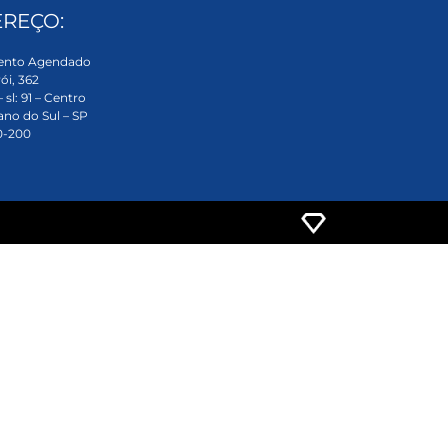
REÇO:
ento Agendado
ói, 362
 sl: 91 – Centro
ano do Sul – SP
0-200