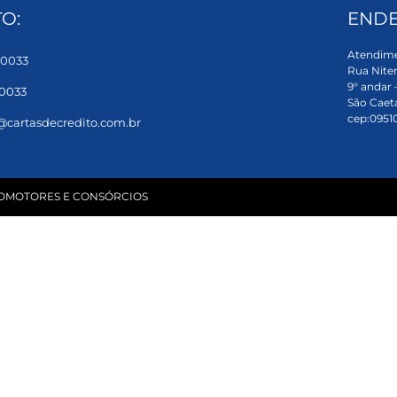
O:
ENDE
Atendim
1-0033
Rua Niter
9° andar –
-0033
São Caet
cep:0951
@cartasdecredito.com.br
UTOMOTORES E CONSÓRCIOS